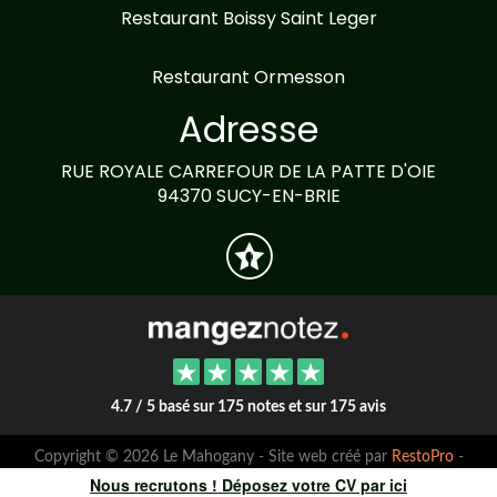
Restaurant Boissy Saint Leger
Restaurant Ormesson
Adresse
RUE ROYALE CARREFOUR DE LA PATTE D'OIE
94370 SUCY-EN-BRIE
4.7 / 5 basé sur 175 notes et sur 175 avis
Copyright © 2026 Le Mahogany - Site web créé par
RestoPro
-
mentions légales
Nous recrutons ! Déposez votre CV par ici